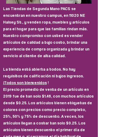
Las Tiendas de Segunda Mano PACS se
encuentran en nuestro campus, en 11020 NE
Halsey St., y venden ropa, muebles y artículos
para el hogar para que las familias rindan más.
Nuestro compromiso con usted es vender
artículos de calidad a bajo costo, brindar una
experiencia de compra organizada y brindar un
servicio al cliente de alta calidad.
La tienda está abierta a todos. No hay
requisitos de calificación ni bajos ingresos.
¡Todos son bienvenidos
!
El precio promedio de venta de un artículo en
2019 fue de tan solo $1.46, con muchos artículos
desde $0.25. Los artículos tienen etiquetas de
colores con precios como precio completo,
25%, 50% y 75% de descuento. A veces, los
artículos llegan a costar tan solo $0.25. Los
artículos tienen descuento el primer día de
cada mes o, si cerramos el día habitual de